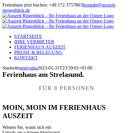
Zum
Ferienhaus jetzt buchen: +49 172 3757803
|
kontakt@auszeit-
Inhalt
ruegenblick.de
springen
Facebook
Instagram
E-
Mail
STARTSEITE
IHRE VERMIETER
FERIENHAUS AUSZEIT
PREISE & BELEGUNG
KONTAKT
Startseite
neniyaina
2023-01-31T23:59:01+01:00
Ferienhaus am Strelasund.
FÜR 8 PERSONEN
MOIN, MOIN IM FERIENHAUS
AUSZEIT
Wissen Sie, wann sich ein
Urlaub am schönen Strelasund