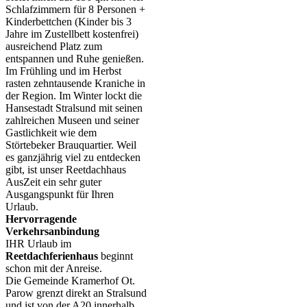
Schlafzimmern für 8 Personen +
Kinderbettchen (Kinder bis 3
Jahre im Zustellbett kostenfrei)
ausreichend Platz zum
entspannen und Ruhe genießen.
Im Frühling und im Herbst
rasten zehntausende Kraniche in
der Region. Im Winter lockt die
Hansestadt Stralsund mit seinen
zahlreichen Museen und seiner
Gastlichkeit wie dem
Störtebeker Brauquartier. Weil
es ganzjährig viel zu entdecken
gibt, ist unser Reetdachhaus
AusZeit ein sehr guter
Ausgangspunkt für Ihren
Urlaub.
Hervorragende
Verkehrsanbindung
IHR Urlaub im
Reetdachferienhaus
beginnt
schon mit der Anreise.
Die Gemeinde Kramerhof Ot.
Parow grenzt direkt an Stralsund
und ist von der A20 innerhalb