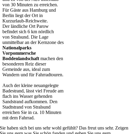
von 30 Minuten zu erreichen.
Für Gäste aus Hamburg und
Berlin liegt der Ort in
Kurzurlaub-Reichweite.
Der ländliche Ort Parow
befindet sich 6 km nördlich
von
Stralsund
. Die Lage
unmittelbar an der Kernzone des
Nationalparks
Vorpommersche
Boddenlandschaft
machen den
besonderen Reiz dieser
Gemeinde aus, ideal zum
Wandern und für Fahrradtouren.
Auch der kleine neuangelegte
Badestrand, lässt viel Freude am
flach ins Wasser gehenden
Sandstrand aufkommen. Den
Stadtstrand von Stralsund
erreichen Sie in ca. 10 Minuten
mit dem Fahrrad.
Sie haben sich bei uns sehr wohl gefühlt? Das freut uns sehr. Zeigen
Sie uns gern was Sie schön fanden und geben Sie uns gern