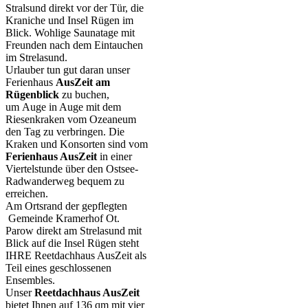
Stralsund direkt vor der Tür, die
Kraniche und Insel Rügen im
Blick. Wohlige Saunatage mit
Freunden nach dem Eintauchen
im Strelasund.
Urlauber tun gut daran unser
Ferienhaus
AusZeit am
Rügenblick
zu buchen,
um Auge in Auge mit dem
Riesenkraken vom Ozeaneum
den Tag zu verbringen. Die
Kraken und Konsorten sind vom
Ferienhaus AusZeit
in einer
Viertelstunde über den Ostsee-
Radwanderweg bequem zu
erreichen.
Am Ortsrand der gepflegten
Gemeinde Kramerhof Ot.
Parow direkt am Strelasund mit
Blick auf die Insel Rügen steht
IHRE Reetdachhaus AusZeit als
Teil eines geschlossenen
Ensembles.
Unser
Reetdachhaus AusZeit
bietet Ihnen auf 136 qm mit vier